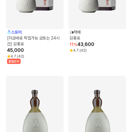
스토어
택배
[지금바로 픽업가능 금토는 24시
감홍로
간] 감홍로
43,600
11
%
45,000
4.7
(
42
)
4.7
(
42
)
품절임박