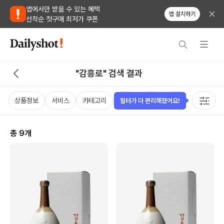
앱에서만 받을 수 있는 혜택
앱 설치하기
선착순 첫구매 최저가 쿠폰
"감흥로" 검색 결과
상품정보
서비스
카테고리
가격
국가
용량
태그
필터가 더 편리해졌어요!
총
9
개