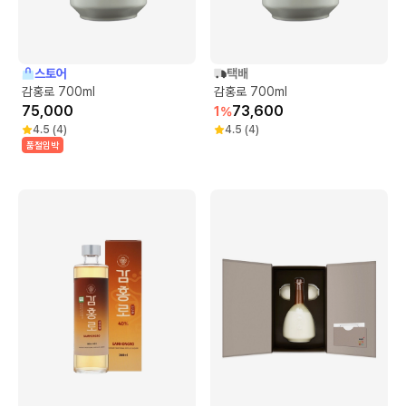
스토어
택배
감홍로 700ml
감홍로 700ml
75,000
73,600
1
%
4.5
(
4
)
4.5
(
4
)
품절임박