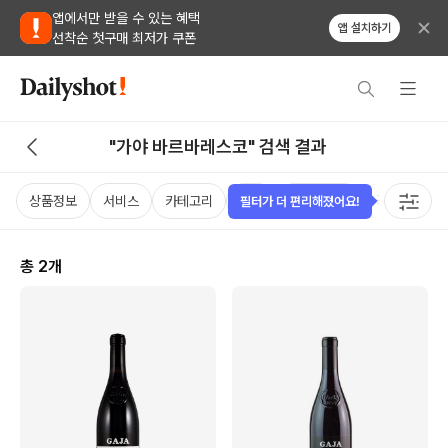
앱에서만 받을 수 있는 혜택
앱 설치하기
선착순 첫구매 최저가 쿠폰
"가야 바르바레스코" 검색 결과
상품정보
서비스
카테고리
가격
비비노점수
국가
용
필터가 더 편리해졌어요!
총
2
개