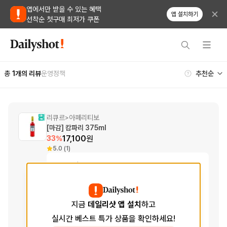
앱에서만 받을 수 있는 혜택
앱 설치하기
선착순 첫구매 최저가 쿠폰
총
1
개의 리뷰
운영정책
리큐르
아페리티보
>
[마감] 캄파리 375ml
17,100
원
33
%
5.0 (1)
Tasting Notes
Aroma
오렌지 껍질, 복합적인, 허브
향
Taste
쌉쌀한, 오렌지, 달콤한
지금
데일리샷 앱 설치
하고
맛
실시간 베스트 특가 상품을 확인하세요!
Finish
긴 여운, 나무 뿌리, 다채로운