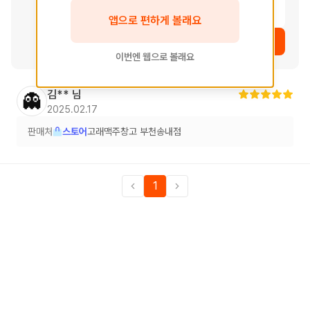
여운
앱으로 편하게 볼래요
상품 보러가기
이번엔 웹으로 볼래요
김**
님
👻
2025.02.17
판매처
스토어
고래맥주창고 부천송내점
1