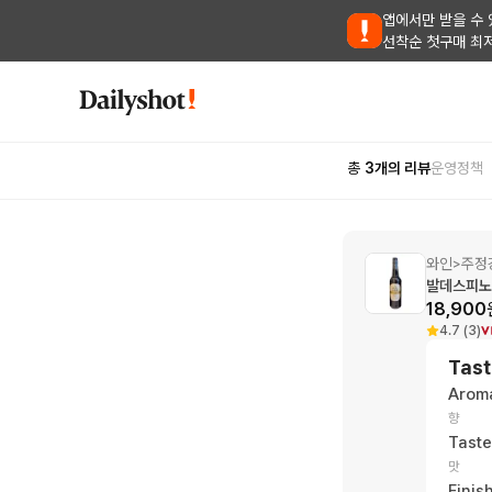
앱에서만 받을 수 
선착순 첫구매 최
총
3
개의 리뷰
운영정책
와인
주정
>
발데스피노 
18,900
4.7 (3)
Tast
Arom
향
Taste
맛
Finis