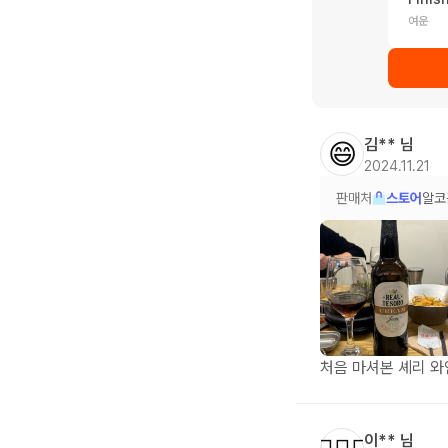
여운
김**
님
😄
2024.11.21
판매처
스토어
알코
처음 마셔본 셰리 와
이**
님