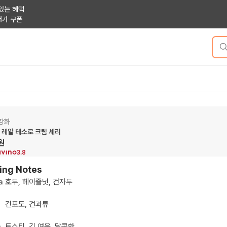
있는 혜택
저가 쿠폰
강화
레알 테소로 크림 셰리
원
3.8
ing Notes
a
호두, 헤이즐넛, 건자두
건포도, 견과류
h
토스티, 긴 여운, 달콤한