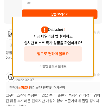
여운
상품 보러가기
양**
님
🐷
지금
데일리샷 앱 설치
하고
2022.03.13
실시간 베스트 특가 상품을 확인하세요!
판매처
파트너
곽장어
평범한 고구마소주 이렇다할 특징이 없음
앱으로 편하게 볼래요
2
명에게 도움이 되었습니다.
이번엔 웹으로 볼래요
양**
님
😗
2022.02.07
판매처
파트너
테이스티나인키친 대치본점
고구마 쇼츄의 특징만이 있을 뿐 이 술만의 특징적인 개성이 강하
진 않음 부드러운 편이지만 개성이 없어 누군가에게 권할 정도까