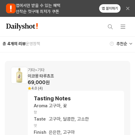
앱에서만 받을 수 있는 혜택
앱 설치하기
선착순 첫구매 최저가 쿠폰
총
4
개의 리뷰
운영정책
기타
기타
>
이코몽 타루쵸조
69,000
원
4.0 (4)
Tasting Notes
Aroma
고구마, 꽃
향
Taste
고구마, 달콤한, 고소한
맛
Finish
은은한, 고구마