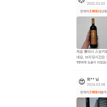
🐶
2022.03.03
판매처
파트너
신대
처음 뽕따시 스모키
네요. 브리딩시간은 
1
명에게 도움이 되었습
최**
님
😍
2024.03.08
판매처
파트너
본가