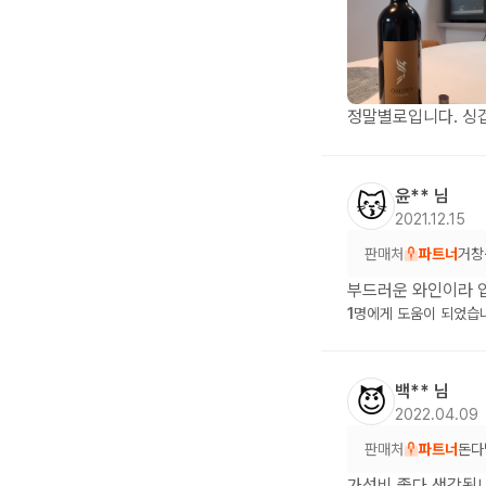
정말별로입니다. 싱겁
윤**
님
😽
2021.12.15
판매처
파트너
거창
부드러운 와인이라 
1
명에게 도움이 되었습
백**
님
😈
2022.04.09
판매처
파트너
돈다
가성비 좋다 생각됩니