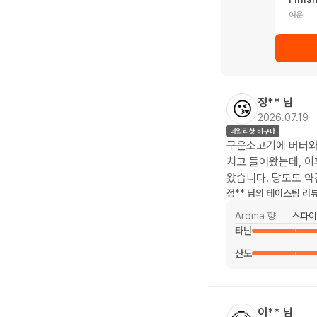
여운
정**
님
😘
2026.07.19
데일리샷 비구매
구운소고기에 버터와
치고 들어왔는데, 이
왔습니다. 당도도 약
정**
님의 테이스팅 리
Aroma 향
스파이
타닌
산도
이**
님