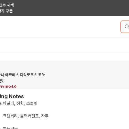
있는 혜택
저가 쿠폰
마나 에르메스 디악토로스 로쏘
원
4.0
ing Notes
a
바닐라, 정향, 초콜릿
크랜베리, 블랙커런트, 자두
h
부드러운