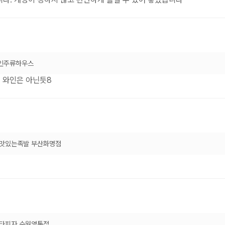
인주류하우스
 와인은 아닌듯8
맛있는족발 부산화명점
타피자 수원영통점