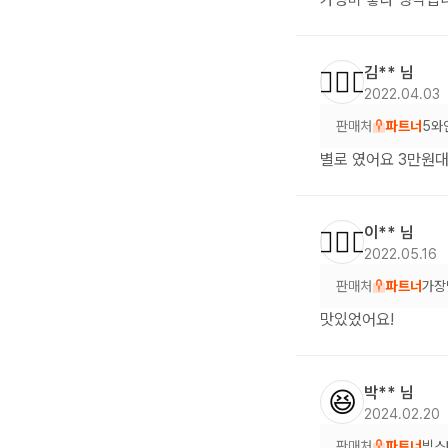
김**
님
🙆🏻‍♀️
2022.04.03
판매처
파트너
5와
별로 였어요 3만원대
이**
님
🙆🏻‍♂️
2022.05.16
판매처
파트너
가장
맛있었어요!
박**
님
😆
2024.02.20
판매처
파트너
빅스