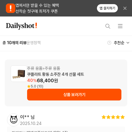
앱에서만 받을 수 있는 혜택
앱 설치하기
선착순 첫구매 최저가 쿠폰
총
10
개의 리뷰
운영정책
주류 용품
주류 용품
>
쿠플라트 황동 소주잔 4개 선물 세트
68,400
원
40
%
5.0 (10)
상품 보러가기
이**
님
😈
2025.10.24