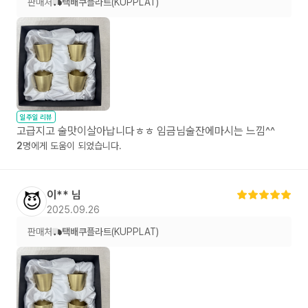
판매처
택배
쿠플라트(KUPPLAT)
일주일 리뷰
고급지고 술맛이살아납니다ㅎㅎ 임금님술잔에마시는 느낌^^
2
명에게 도움이 되었습니다.
이**
님
😈
2025.09.26
판매처
택배
쿠플라트(KUPPLAT)