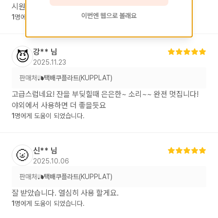
시원함을그대로 느낄수있고 짠하는소리도 너무좋아요^^
이번엔 웹으로 볼래요
1
명에게 도움이 되었습니다.
강**
님
😈
2025.11.23
판매처
택배
쿠플라트(KUPPLAT)
고급스럽네요! 잔을 부딪힐때 은은한~ 소리~~ 완젼 멋집니다!
야외에서 사용하면 더 좋을듯요
1
명에게 도움이 되었습니다.
신**
님
🌝
2025.10.06
판매처
택배
쿠플라트(KUPPLAT)
잘 받았습니다. 열심히 사용 할게요.
1
명에게 도움이 되었습니다.