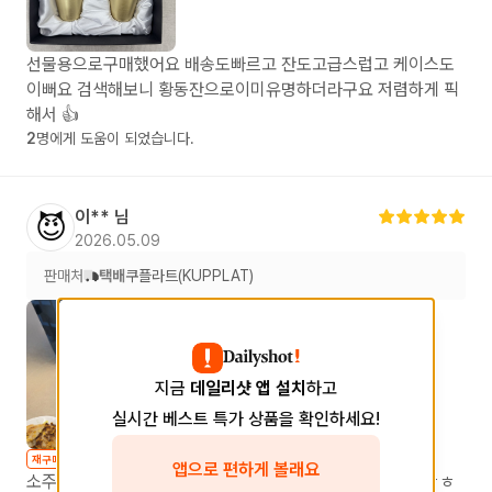
선물용으로구매했어요 배송도빠르고 잔도고급스럽고 케이스도
이뻐요 검색해보니 황동잔으로이미유명하더라구요 저렴하게 픽
해서 👍
2
명에게 도움이 되었습니다.
이**
님
😈
2026.05.09
판매처
택배
쿠플라트(KUPPLAT)
지금
데일리샷 앱 설치
하고
실시간 베스트 특가 상품을 확인하세요!
재구매
앱으로 편하게 볼래요
소주잔과 맥주잔 같이구매해서사용하고있는데 너무좋아요ㅎㅎ