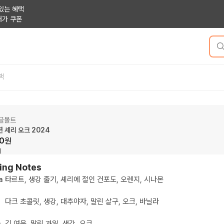
있는 혜택
저가 쿠폰
책
글몰트
년 셰리 오크 2024
0
원
)
ing Notes
a
타르트, 생강 줄기, 셰리에 절인 건포도, 오렌지, 시나몬
다크 초콜릿, 생강, 대추야자, 말린 살구, 오크, 바닐라
h
긴 여운, 말린 과일, 생강, 오크