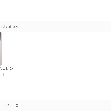
크앤뀌베 명지
시겠습니다~
니다.
픽스 여의도점