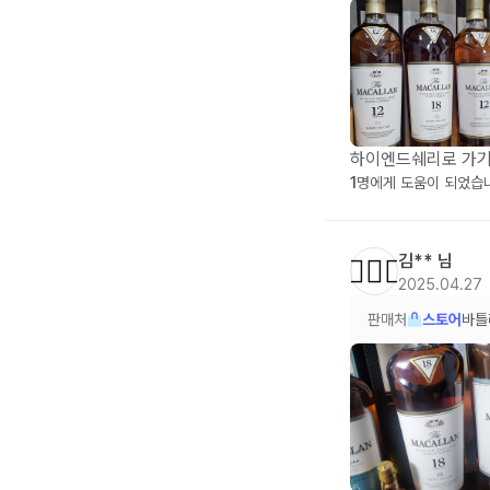
하이엔드쉐리로 가기
1
명에게 도움이 되었습
김**
님
💁🏻‍♂️
2025.04.27
판매처
스토어
바틀