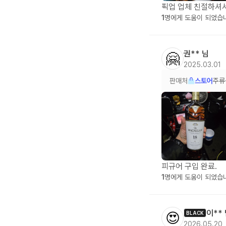
픽업 업체 친절하셔서
1
명에게 도움이 되었습
권**
님
🤗
2025.03.01
판매처
스토어
주류
피규어 구입 완료.
1
명에게 도움이 되었습
이**
😍
BLACK
2026.05.20