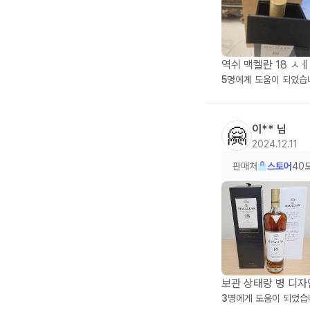
역쉬 맥켈란 18 ㅅ
5
명에게 도움이 되었습
이**
님
🤗
2024.12.11
판매처
스토어
40
보관 상태랑 병 디자
3
명에게 도움이 되었습