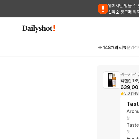
앱에서만 받을 수 
선착순 첫구매 최
총
148
개의 리뷰
운영정
위스키
싱
>
맥캘란 18
639,00
5.0 (148
Tast
Arom
향
Taste
맛
Finis