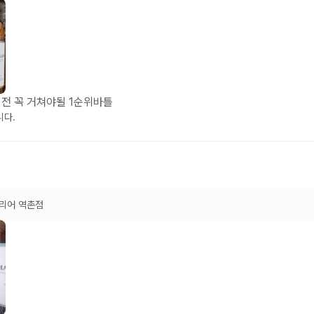
전 꼭 거쳐야될 1순위바틀
니다.
리어 역촌점