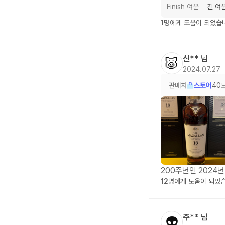
Finish 여운
긴 여
1
명에게 도움이 되었습
신**
님
🐷
2024.07.27
판매처
스토어
40
200주년인 2024
12
명에게 도움이 되었
주**
님
👽