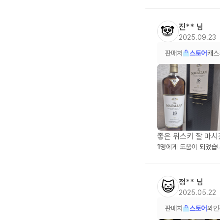
진**
님
🐼
2025.09.23
판매처
스토어
캐스
좋은 위스키 잘 마
1
명에게 도움이 되었습
정**
님
😺
2025.05.22
판매처
스토어
와인