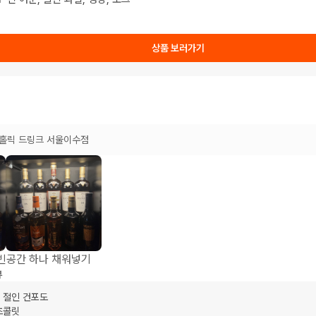
상품 보러가기
홀릭 드링크 서울이수점
 빈공간 하나 채워넣기
뷰
 절인 건포도
초콜릿