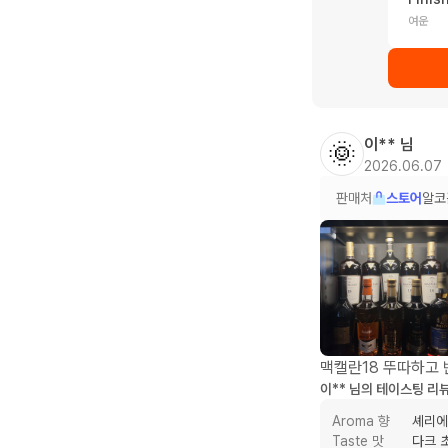
여운
이**
님
🌞
2026.06.07
판매처
스토어
알코
맥캘란18 뚜따하고
이**
님의 테이스팅 리
Aroma 향
셰리에
Taste 맛
다크 