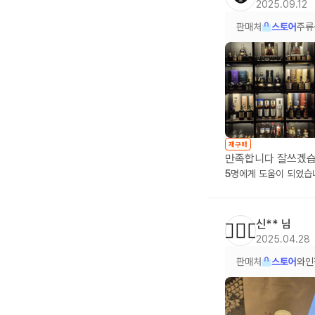
2025.09.12
판매처
스토어
주류
재구매
만족합니다 잘쓰겠습
5
명에게 도움이 되었습
신**
님
🙆🏻‍♂️
2025.04.28
판매처
스토어
와인