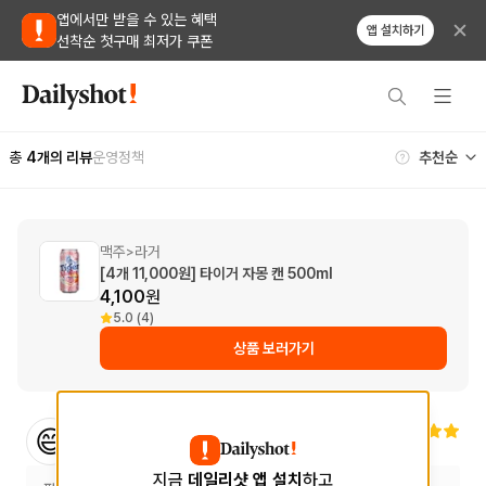
앱에서만 받을 수 있는 혜택
앱 설치하기
선착순 첫구매 최저가 쿠폰
총
4
개의 리뷰
운영정책
맥주
라거
>
[4개 11,000원] 타이거 자몽 캔 500ml
4,100
원
5.0 (4)
상품 보러가기
***
님
😄
2024.02.20
지금
데일리샷 앱 설치
하고