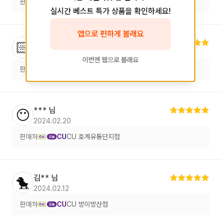
판매처
CU
CU 당정역점
실시간 베스트 특가 상품을 확인하세요!
앱으로 편하게 볼래요
***
님
👨🏻‍💻
2024.02.20
이번엔 웹으로 볼래요
판매처
CU
CU 당정역점
***
님
😶
2024.02.20
판매처
CU
CU 호계유통단지점
김**
님
🐤
2024.02.12
판매처
CU
CU 방이방산점