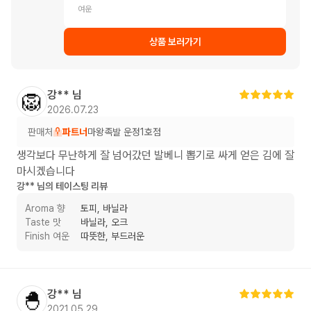
여운
상품 보러가기
강**
님
🦁
2026.07.23
판매처
파트너
마왕족발 운정1호점
생각보다 무난하게 잘 넘어갔던 발베니 뽑기로 싸게 얻은 김에 잘
마시겠습니다
강**
님의 테이스팅 리뷰
Aroma 향
토피, 바닐라
Taste 맛
바닐라, 오크
Finish 여운
따뜻한, 부드러운
강**
님
🐣
2021.05.29