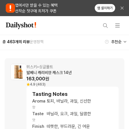
앱에서만 받을 수 있는 혜택
앱 설치하기
선착순 첫구매 최저가 쿠폰
총
463
개의 리뷰
운영정책
위스키
싱글몰트
>
발베니 캐리비안 캐스크 14년
163,000
원
4.9 (463)
Tasting Notes
Aroma
토피, 바닐라, 과일, 신선한
향
Taste
바닐라, 오크, 과일, 달콤한
맛
Finish
따뜻한, 부드러운, 긴 여운