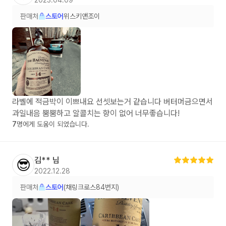
판매처
스토어
위스키앤조이
라벨에 적금박이 이쁘내요 선셋보는거 같습니다 버터머금으면서
과일내음 뿜뿜하고 알콜치는 향이 없어 너무좋습니다!
7
명에게 도움이 되었습니다.
김**
님
😎
2022.12.28
판매처
스토어
(채링크로스84번지)