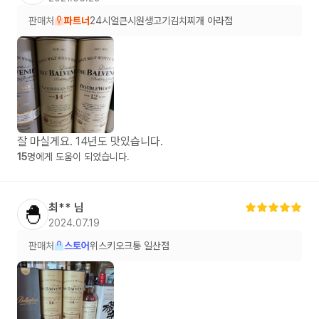
판매처
파트너
24시얼큰시원생고기김치찌개 아라점
잘 마실게요. 14년도 맛있습니다.
15
명에게 도움이 되었습니다.
최**
님
🐣
2024.07.19
판매처
스토어
위스키오크통 일산점