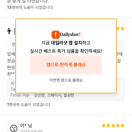
분 좋게 잘 마셨습니다.
13
명에게 도움이 되었습니다.
최**
님
👨🏻
2026.03.04
지금
데일리샷 앱 설치
하고
판매처
스토어
현대그린마트 병점
실시간 베스트 특가 상품을 확인하세요!
발베니 특유의 정갈한 꿀맛에 카리브해의 이국적인 리듬이 더해
졌습니다. 한 잔 마시는 순간, 왜 이 술이 '입문용 싱글몰트의 끝
앱으로 편하게 볼래요
판왕'이라 불리는지 체감할 수 있었습니다
최**
님의 테이스팅 리뷰
이번엔 웹으로 볼래요
Aroma 향
바닐라, 토피, 과일
Taste 맛
당밀, 오크
Finish 여운
은은한, 스파이시, 깔끔한
1
명에게 도움이 되었습니다.
이*
님
😗
2023.04.09