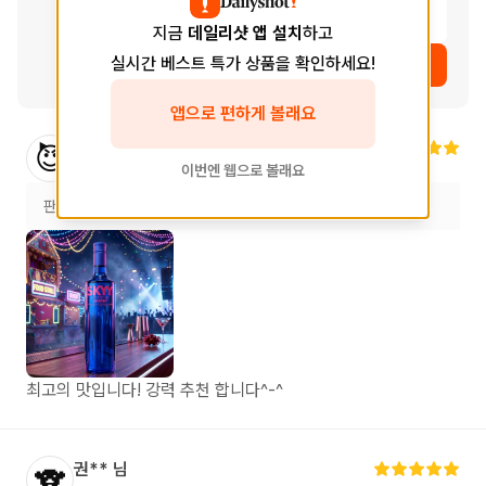
여운
지금
데일리샷 앱 설치
하고
실시간 베스트 특가 상품을 확인하세요!
상품 보러가기
앱으로 편하게 볼래요
최**
님
😈
이번엔 웹으로 볼래요
2026.05.23
판매처
이마트24
이마트24 R오페라클래시아점
최고의 맛입니다! 강력 추천 합니다^-^
권**
님
🐨