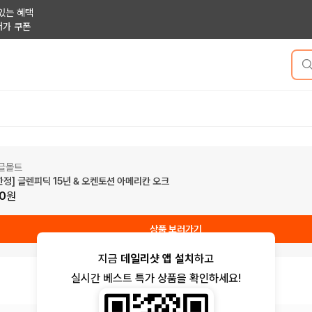
있는 혜택
저가 쿠폰
글몰트
정] 글렌피딕 15년 & 오켄토션 아메리칸 오크
0
원
상품 보러가기
지금
데일리샷 앱 설치
하고
실시간 베스트 특가 상품을 확인하세요!