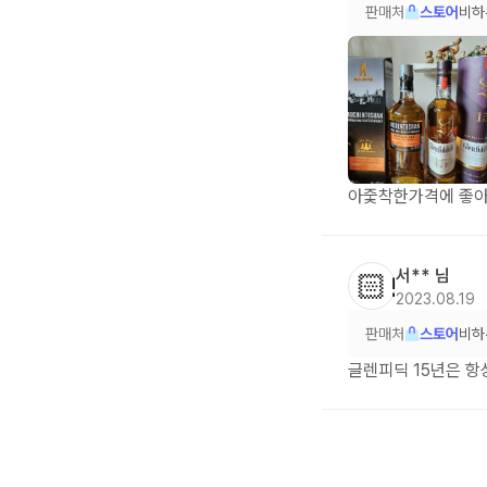
판매처
스토어
비하
아줓착한가격에 좋아
서**
님
👨🏻‍💻
2023.08.19
판매처
스토어
비하
글렌피딕 15년은 항