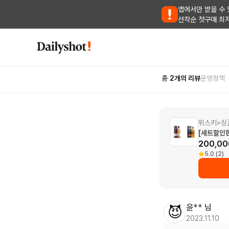
앱에서만 받을 수 
선착순 첫구매 최
총
2
개의 리뷰
운영정책
위스키
싱
>
[세트할인한
200,00
5.0 (2)
윤**
님
😈
2023.11.10